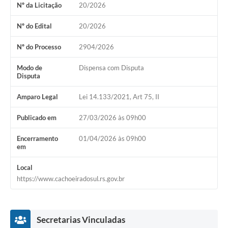
Nº da Licitação
20/2026
Audiências Públicas
Arquivos para Download
Nº do Edital
20/2026
Galeria de Vídeos
Nº do Processo
2904/2026
Gabinetes e Secretarias
Modo de
Dispensa com Disputa
Disputa
Contas Públicas
Amparo Legal
Lei 14.133/2021, Art 75, II
Editais
Publicado em
27/03/2026 às 09h00
Links
Encerramento
01/04/2026 às 09h00
Serviços Online
em
Telefones Úteis
Local
https://www.cachoeiradosul.rs.gov.br
Agenda
Notícias
Secretarias Vinculadas
Contato