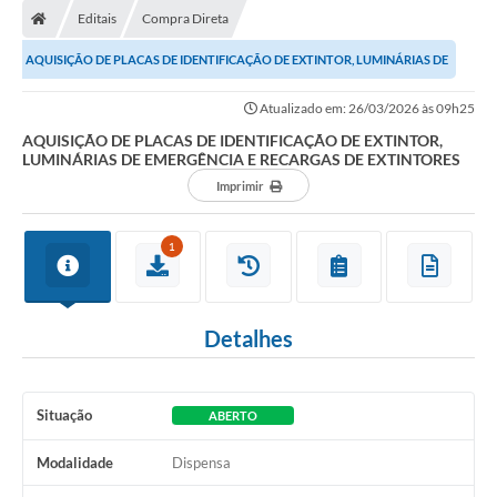
Editais
Compra Direta
Conselhos Municipais
AQUISIÇÃO DE PLACAS DE IDENTIFICAÇÃO DE EXTINTOR, LUMINÁRIAS DE
Carta de Serviços
EMERGÊNCIA E RECARGAS DE EXTINTORES
Atualizado em: 26/03/2026 às 09h25
Serviços on-line
AQUISIÇÃO DE PLACAS DE IDENTIFICAÇÃO DE EXTINTOR,
LUMINÁRIAS DE EMERGÊNCIA E RECARGAS DE EXTINTORES
Diário Oficial
Imprimir
Turismo
Coleta seletiva - Informações
1
Eventos
Detalhes
Legislação
Galeria de Fotos
Situação
ABERTO
A Nossa Cidade
Modalidade
Dispensa
A Prefeitura