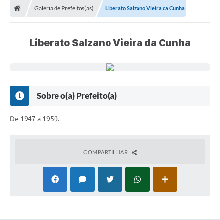
Galeria de Prefeitos(as)
Liberato Salzano Vieira da Cunha
Conselhos Municipais
Carta de Serviços
Liberato Salzano Vieira da Cunha
Serviços on-line
Diário Oficial
Turismo
Sobre o(a) Prefeito(a)
Coleta seletiva - Informações
De 1947 a 1950.
Eventos
Legislação
COMPARTILHAR
Galeria de Fotos
A Nossa Cidade
A Prefeitura