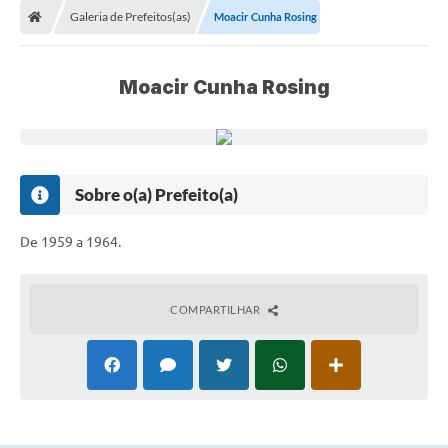
Galeria de Prefeitos(as)
Moacir Cunha Rosing
Conselhos Municipais
Carta de Serviços
Moacir Cunha Rosing
Serviços on-line
Diário Oficial
Turismo
Sobre o(a) Prefeito(a)
Coleta seletiva - Informações
De 1959 a 1964.
Eventos
Legislação
COMPARTILHAR
Galeria de Fotos
A Nossa Cidade
A Prefeitura