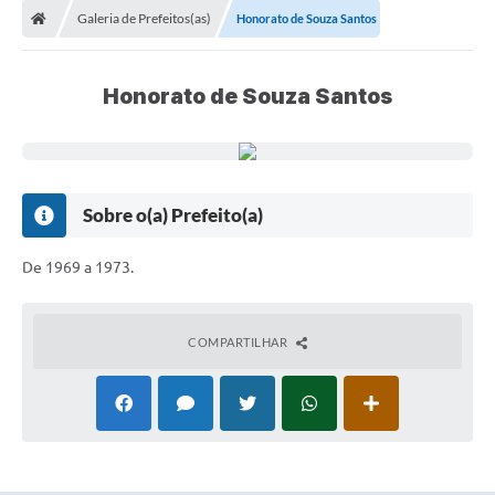
Galeria de Prefeitos(as)
Honorato de Souza Santos
Conselhos Municipais
Carta de Serviços
Honorato de Souza Santos
Serviços on-line
Diário Oficial
Turismo
Sobre o(a) Prefeito(a)
Coleta seletiva - Informações
De 1969 a 1973.
Eventos
Legislação
COMPARTILHAR
Galeria de Fotos
A Nossa Cidade
A Prefeitura