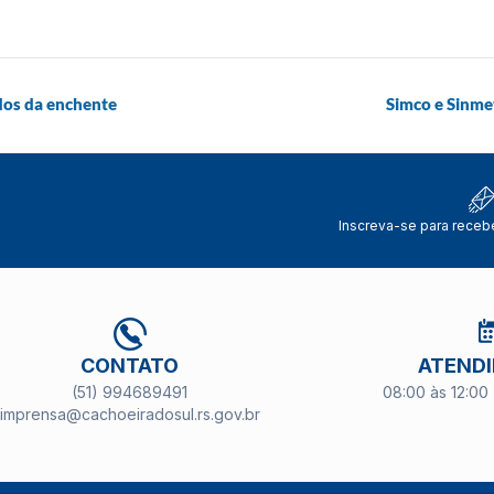
ados da enchente
Simco e Sinme
Inscreva-se para receb
CONTATO
ATEND
(51) 994689491
08:00 às 12:00 
imprensa@cachoeiradosul.rs.gov.br