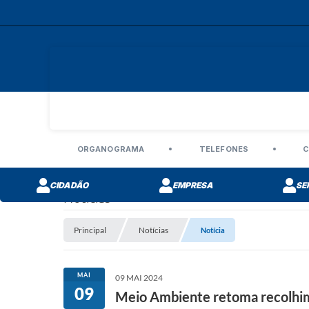
ORGANOGRAMA
TELEFONES
C
CIDADÃO
EMPRESA
SE
Notícias
Principal
Notícias
Notícia
MAI
09 MAI 2024
09
Meio Ambiente retoma recolhimen