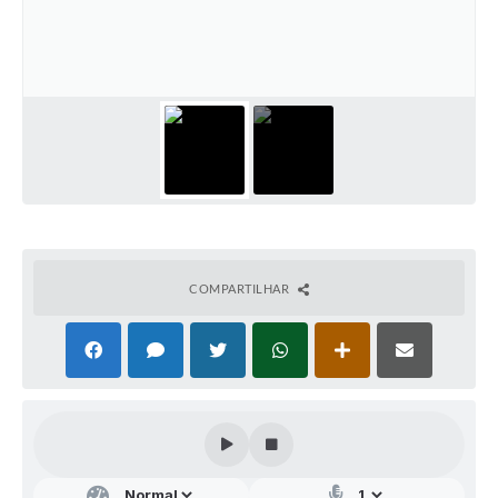
Audiências Públicas
Arquivos para Download
Galeria de Vídeos
Gabinetes e Secretarias
Contas Públicas
Editais
Links
COMPARTILHAR
Serviços Online
Telefones Úteis
Agenda
Notícias
Contato