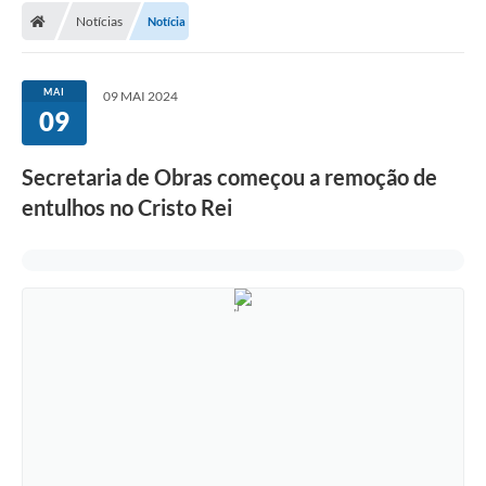
Notícias
Notícia
Conselhos Municipais
Carta de Serviços
MAI
09 MAI 2024
Serviços on-line
09
Diário Oficial
Secretaria de Obras começou a remoção de
Turismo
entulhos no Cristo Rei
Coleta seletiva - Informações
Eventos
Legislação
Galeria de Fotos
A Nossa Cidade
A Prefeitura