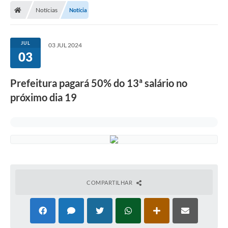
Notícias
Notícia
Conselhos Municipais
Carta de Serviços
JUL
03 JUL 2024
Serviços on-line
03
Diário Oficial
Prefeitura pagará 50% do 13ª salário no
Turismo
próximo dia 19
Coleta seletiva - Informações
Eventos
Legislação
Galeria de Fotos
COMPARTILHAR
A Nossa Cidade
A Prefeitura