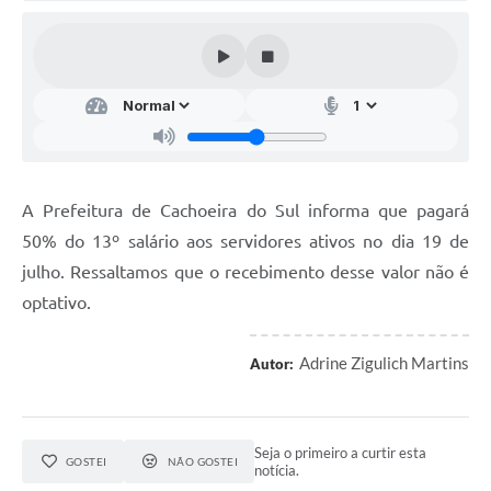
Audiências Públicas
Arquivos para Download
Galeria de Vídeos
Gabinetes e Secretarias
Contas Públicas
A Prefeitura de Cachoeira do Sul informa que pagará
Editais
50% do 13º salário aos servidores ativos no dia 19 de
julho. Ressaltamos que o recebimento desse valor não é
Links
optativo.
Serviços Online
Telefones Úteis
Adrine Zigulich Martins
Autor:
Agenda
Notícias
Seja o primeiro a curtir esta
GOSTEI
NÃO GOSTEI
notícia.
Contato