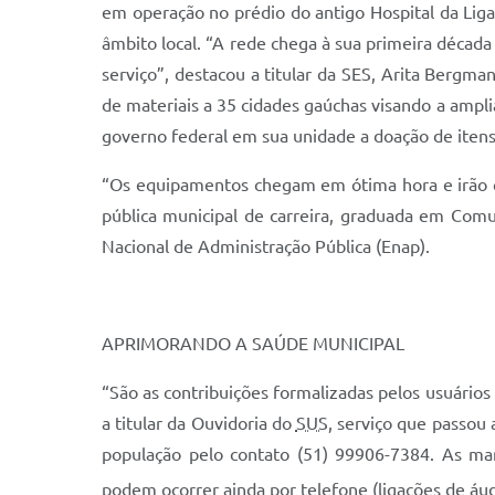
em operação no prédio do antigo Hospital da Lig
âmbito local. “A rede chega à sua primeira décad
serviço”, destacou a titular da SES, Arita Bergma
de materiais a 35 cidades gaúchas visando a ampl
governo federal em sua unidade a doação de itens
“Os equipamentos chegam em ótima hora e irão q
pública municipal de carreira, graduada em Comu
Nacional de Administração Pública (Enap).
APRIMORANDO A SAÚDE MUNICIPAL
“São as contribuições formalizadas pelos usuários 
a titular da Ouvidoria do
SUS
, serviço que passou 
população pelo contato (51) 99906-7384. As man
podem ocorrer ainda por telefone (ligações de áud