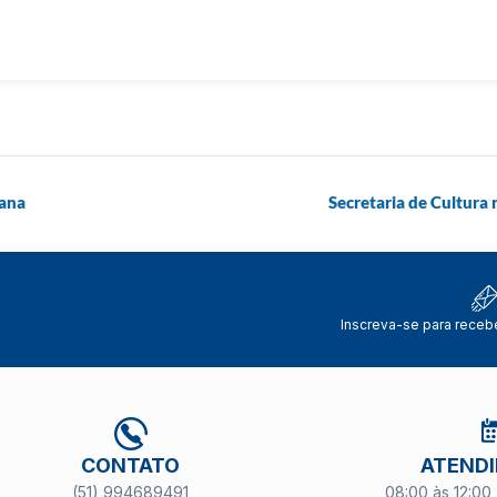
mana
Secretaria de Cultura
Inscreva-se para receb
CONTATO
ATEND
(51) 994689491
08:00 às 12:00 