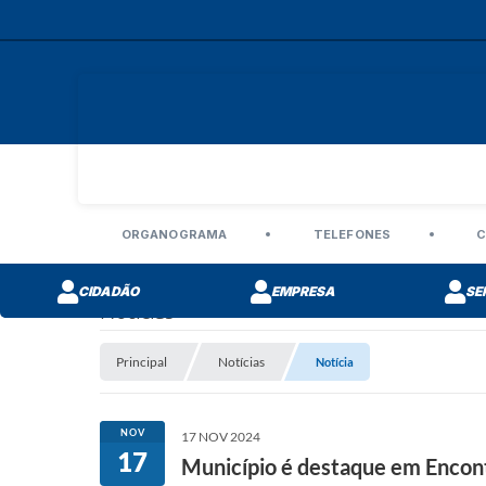
ORGANOGRAMA
TELEFONES
C
CIDADÃO
EMPRESA
SE
Notícias
Principal
Notícias
Notícia
NOV
17 NOV 2024
17
Município é destaque em Encon