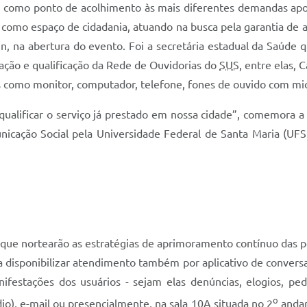
a como ponto de acolhimento às mais diferentes demandas apo
a como espaço de cidadania, atuando na busca pela garantia de 
nn, na abertura do evento. Foi a secretária estadual da Saúde 
iação e qualificação da Rede de Ouvidorias do
SUS
, entre elas, 
 como monitor, computador, telefone, fones de ouvido com mic
ualificar o serviço já prestado em nossa cidade”, comemora 
nicação Social pela Universidade Federal de Santa Maria (UFSM
que nortearão as estratégias de aprimoramento contínuo das pol
a disponibilizar atendimento também por aplicativo de conversa 
ifestações dos usuários - sejam elas denúncias, elogios, pe
o
io), e-mail ou presencialmente, na sala 10A situada no 2
andar