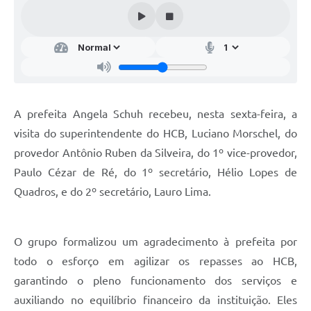
Audiências Públicas
Arquivos para Download
Galeria de Vídeos
Gabinetes e Secretarias
A prefeita Angela Schuh recebeu, nesta sexta-feira, a
Contas Públicas
visita do superintendente do HCB, Luciano Morschel, do
Editais
provedor Antônio Ruben da Silveira, do 1º vice-provedor,
Paulo Cézar de Ré, do 1º secretário, Hélio Lopes de
Links
Quadros, e do 2º secretário, Lauro Lima.
Serviços Online
Telefones Úteis
O grupo formalizou um agradecimento à prefeita por
Agenda
todo o esforço em agilizar os repasses ao HCB,
garantindo o pleno funcionamento dos serviços e
Notícias
auxiliando no equilíbrio financeiro da instituição. Eles
Contato