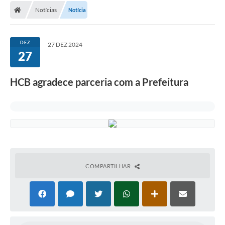
Notícias
Notícia
Conselhos Municipais
Carta de Serviços
DEZ
27 DEZ 2024
Serviços on-line
27
Diário Oficial
​HCB agradece parceria com a Prefeitura
Turismo
Coleta seletiva - Informações
Eventos
Legislação
COMPARTILHAR
Galeria de Fotos
A Nossa Cidade
A Prefeitura