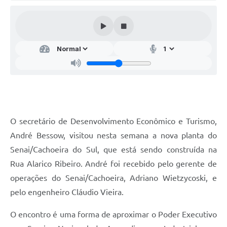
Audiências Públicas
Arquivos para Download
Galeria de Vídeos
Gabinetes e Secretarias
Contas Públicas
Editais
O secretário de Desenvolvimento Econômico e Turismo,
Links
André Bessow, visitou nesta semana a nova planta do
Serviços Online
Senai/Cachoeira do Sul, que está sendo construída na
Rua Alarico Ribeiro. André foi recebido pelo gerente de
Telefones Úteis
operações do Senai/Cachoeira, Adriano Wietzycoski, e
Agenda
pelo engenheiro Cláudio Vieira.
Notícias
O encontro é uma forma de aproximar o Poder Executivo
Contato