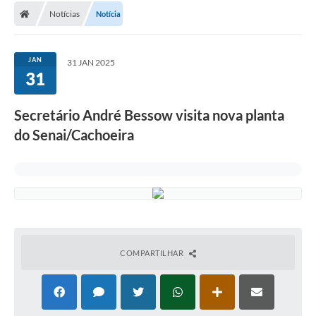
Notícias
Notícia
Conselhos Municipais
Carta de Serviços
JAN
31 JAN 2025
Serviços on-line
31
Diário Oficial
Secretário André Bessow visita nova planta
Turismo
do Senai/Cachoeira
Coleta seletiva - Informações
Eventos
Legislação
Galeria de Fotos
COMPARTILHAR
A Nossa Cidade
A Prefeitura