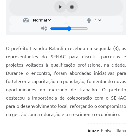
Audiências Públicas
Arquivos para Download
Galeria de Vídeos
Gabinetes e Secretarias
O prefeito Leandro Balardin recebeu na segunda (3), as
Contas Públicas
representantes do SENAC para discutir parcerias e
Editais
projetos voltados à qualificação profissional na cidade.
Durante o encontro, foram abordadas iniciativas para
Links
fortalecer a capacitação da população, fomentando novas
Serviços Online
oportunidades no mercado de trabalho. O prefeito
Telefones Úteis
destacou a importância da colaboração com o SENAC
para o desenvolvimento local, reforçando o compromisso
Agenda
da gestão com a educação e o crescimento econômico.
Notícias
Eloisa Uliana
Contato
Autor: