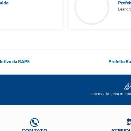
Saúde
Prefei
Leandro
letivo da RAPS
Prefeito Ba
Inscreva-se para receb
CONTATO
ATEND