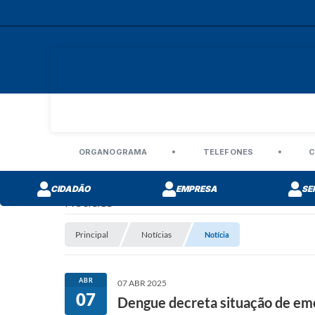
ORGANOGRAMA
TELEFONES
C
CIDADÃO
EMPRESA
SE
Notícias
Principal
Notícias
Notícia
ABR
07 ABR 2025
07
Dengue decreta situação de em