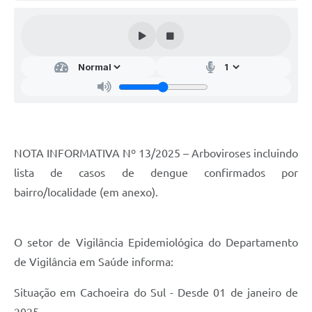
Audiências Públicas
Arquivos para Download
Galeria de Vídeos
Gabinetes e Secretarias
Contas Públicas
Editais
NOTA INFORMATIVA Nº 13/2025 – Arboviroses incluindo
lista de casos de dengue confirmados por
Links
bairro/localidade (em anexo).
Serviços Online
Telefones Úteis
O setor de Vigilância Epidemiológica do Departamento
Agenda
de Vigilância em Saúde informa:
Notícias
Situação em Cachoeira do Sul - Desde 01 de janeiro de
Contato