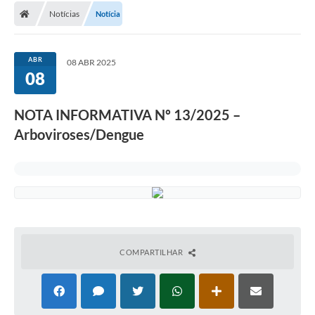
Notícias
Notícia
Conselhos Municipais
Carta de Serviços
ABR
08 ABR 2025
Serviços on-line
08
Diário Oficial
NOTA INFORMATIVA Nº 13/2025 –
Turismo
Arboviroses/Dengue
Coleta seletiva - Informações
Eventos
Legislação
Galeria de Fotos
COMPARTILHAR
A Nossa Cidade
A Prefeitura