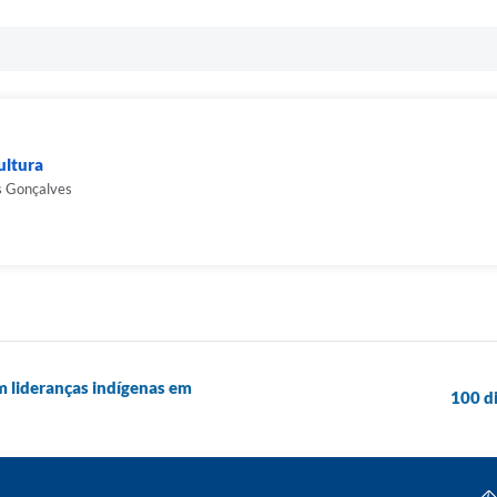
ultura
s Gonçalves
m lideranças indígenas em
100 d