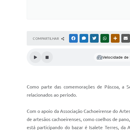
COMPARTILHAR
FACEBOOK
MESSENGER
TWITTER
WHATSAPP
OUTRAS
Velocidade de l
Como parte das comemorações de Páscoa, a Se
relacionados ao período.
Com o apoio da Associação Cachoeirense do Artesa
de artesãos cachoeirenses, como coelhos de pano, e
está participando do bazar é Isalete Terres, da 