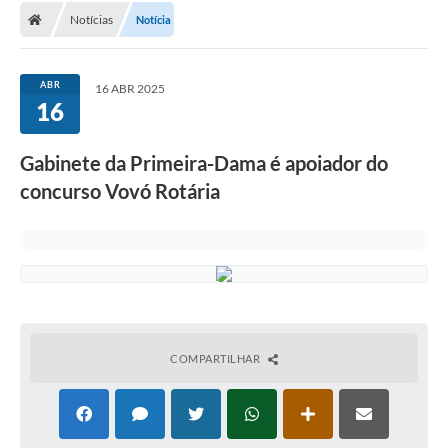
Notícias
Notícia
Conselhos Municipais
Carta de Serviços
ABR
16 ABR 2025
Serviços on-line
16
Diário Oficial
Gabinete da Primeira-Dama é apoiador do
Turismo
concurso Vovó Rotária
Coleta seletiva - Informações
Eventos
Legislação
Galeria de Fotos
COMPARTILHAR
A Nossa Cidade
A Prefeitura