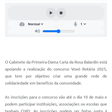
Audiências Públicas
Arquivos para Download
Galeria de Vídeos
Gabinetes e Secretarias
Contas Públicas
Editais
O Gabinete da Primeira-Dama Carla da Rosa Balardin está
Links
apoiando a realização do concurso Vovó Rotária 2025,
Serviços Online
que tem por objetivo criar uma grande rede de
Telefones Úteis
solidariedade em benefício da comunidade.
Agenda
As inscrições para o concurso vão até o dia 10 de maio e
Notícias
podem participar instituições, associações ou escolas que
Contato
tenham CNPJ. As inscrições podem ser feitas junto à