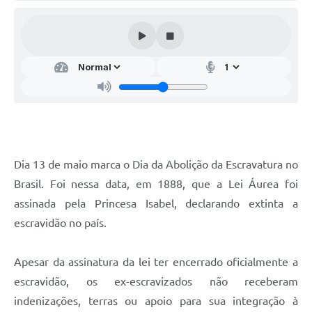
Audiências Públicas
Arquivos para Download
Galeria de Vídeos
Gabinetes e Secretarias
Contas Públicas
Editais
Dia 13 de maio marca o Dia da Abolição da Escravatura no
Links
Brasil. Foi nessa data, em 1888, que a Lei Áurea foi
Serviços Online
assinada pela Princesa Isabel, declarando extinta a
escravidão no país.
Telefones Úteis
Agenda
Apesar da assinatura da lei ter encerrado oficialmente a
escravidão, os ex-escravizados não receberam
Notícias
indenizações, terras ou apoio para sua integração à
Contato