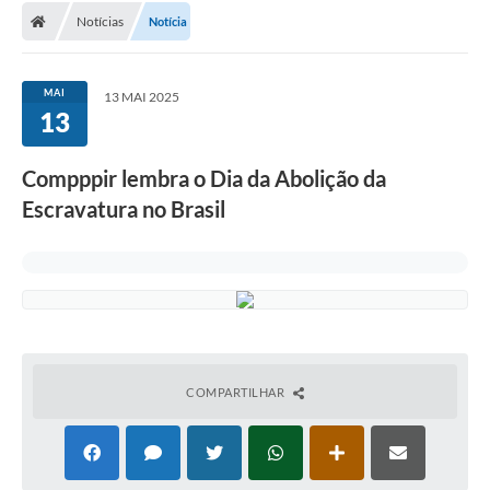
Notícias
Notícia
Conselhos Municipais
Carta de Serviços
MAI
13 MAI 2025
Serviços on-line
13
Diário Oficial
Compppir lembra o Dia da Abolição da
Turismo
Escravatura no Brasil
Coleta seletiva - Informações
Eventos
Legislação
Galeria de Fotos
COMPARTILHAR
A Nossa Cidade
A Prefeitura