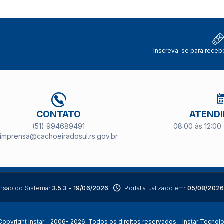
Inscreva-se para receb
CONTATO
ATEND
(51) 994689491
08:00 às 12:00 
imprensa@cachoeiradosul.rs.gov.br
rsão do Sistema:
3.5.3 - 19/06/2026
Portal atualizado em:
05/08/2026
opyright Instar - 2006- 2026. Todos os direitos reservados -
Instar Tecnol