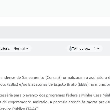
 MÍDIAS
RECEBA NOTÍCIAS
eitura:
Tom de voz:
andense de Saneamento (Corsan) formalizaram a assinatura de
o (EBEs) e/ou Elevatórias de Esgoto Bruto (EEBs) no municípi
 necessária para o avanço dos programas federais Minha Casa M
os de esgotamento sanitário. A parceria atende às metas previ
erviço Público (TAAC).