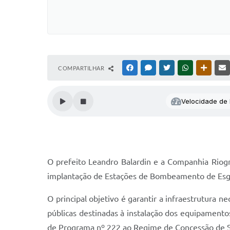
COMPARTILHAR
FACEBOOK
MESSENGER
TWITTER
WHATSAPP
OUTRAS
Velocidade de l
O prefeito Leandro Balardin e a Companhia Riogr
implantação de Estações de Bombeamento de Esgot
O principal objetivo é garantir a infraestrutura
públicas destinadas à instalação dos equipament
de Programa nº 222 ao Regime de Concessão de S