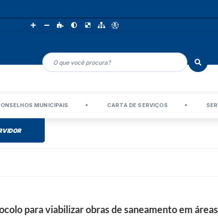
ONSELHOS MUNICIPAIS
CARTA DE SERVIÇOS
SER
RVIDOR
C
r
é
colo para viabilizar obras de saneamento em áreas 
d
i