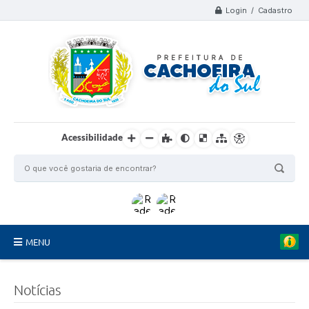
Login / Cadastro
Acessibilidade
MENU
Organograma
C
Notícias
r
Telefones
é