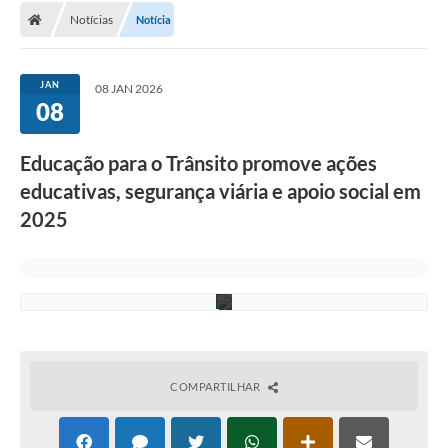
d
Notícias
Notícia
Conselhos Municipais
i
t
o
Carta de Serviços
s
JAN
08 JAN 2026
:
Serviços on-line
08
E
l
o
Diário Oficial
Educação para o Trânsito promove ações
i
s
Turismo
educativas, segurança viária e apoio social em
a
U
2025
l
Coleta seletiva - Informações
i
a
Eventos
n
a
Legislação
Galeria de Fotos
A Nossa Cidade
COMPARTILHAR
A Prefeitura