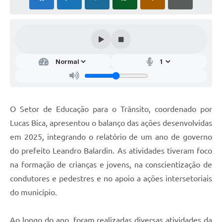
Audiências Públicas
Arquivos para Download
Galeria de Vídeos
Gabinetes e Secretarias
Contas Públicas
Editais
O Setor de Educação para o Trânsito, coordenado por
Lucas Bica, apresentou o balanço das ações desenvolvidas
Links
em 2025, integrando o relatório de um ano de governo
Serviços Online
do prefeito Leandro Balardin. As atividades tiveram foco
Telefones Úteis
na formação de crianças e jovens, na conscientização de
condutores e pedestres e no apoio a ações intersetoriais
Agenda
do município.
Notícias
Contato
Ao longo do ano, foram realizadas diversas atividades da