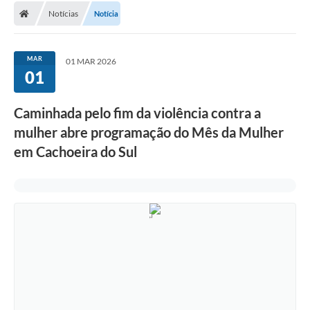
Notícias
Notícia
Conselhos Municipais
Carta de Serviços
MAR
01 MAR 2026
Serviços on-line
01
Diário Oficial
Caminhada pelo fim da violência contra a
Turismo
mulher abre programação do Mês da Mulher
em Cachoeira do Sul
Coleta seletiva - Informações
Eventos
Legislação
Galeria de Fotos
A Nossa Cidade
A Prefeitura