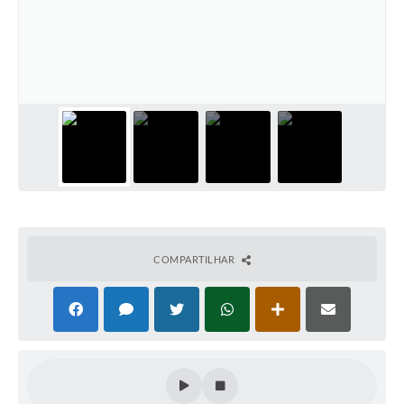
Audiências Públicas
Arquivos para Download
Galeria de Vídeos
Gabinetes e Secretarias
Contas Públicas
Editais
Links
Serviços Online
COMPARTILHAR
Telefones Úteis
Agenda
Notícias
Contato