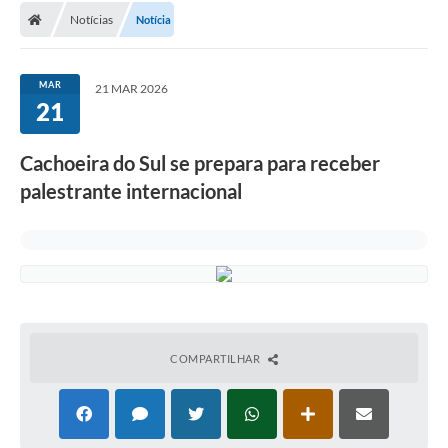
Notícias
Notícia
Conselhos Municipais
Carta de Serviços
MAR
21 MAR 2026
Serviços on-line
21
Diário Oficial
Cachoeira do Sul se prepara para receber
Turismo
palestrante internacional
Coleta seletiva - Informações
Eventos
Legislação
Galeria de Fotos
COMPARTILHAR
A Nossa Cidade
A Prefeitura