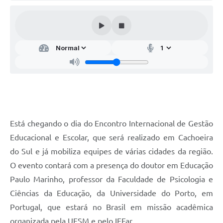
Audiências Públicas
Arquivos para Download
Galeria de Vídeos
Gabinetes e Secretarias
Contas Públicas
Editais
Está chegando o dia do Encontro Internacional de Gestão
Links
Educacional e Escolar, que será realizado em Cachoeira
Serviços Online
do Sul e já mobiliza equipes de várias cidades da região.
Telefones Úteis
O evento contará com a presença do doutor em Educação
Paulo Marinho, professor da Faculdade de Psicologia e
Agenda
Ciências da Educação, da Universidade do Porto, em
Notícias
Portugal, que estará no Brasil em missão acadêmica
Contato
organizada pela UFSM e pelo IFFar.