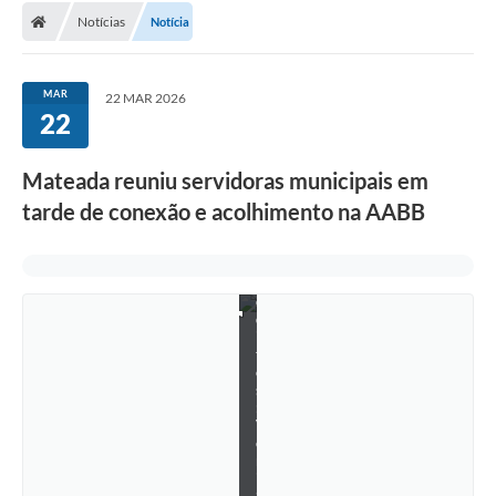
Notícias
Notícia
Conselhos Municipais
Carta de Serviços
MAR
22 MAR 2026
Serviços on-line
22
Diário Oficial
Mateada reuniu servidoras municipais em
Turismo
tarde de conexão e acolhimento na AABB
Coleta seletiva - Informações
C
r
Eventos
é
d
Legislação
i
t
o
Galeria de Fotos
s
:
A Nossa Cidade
V
e
r
A Prefeitura
i
S