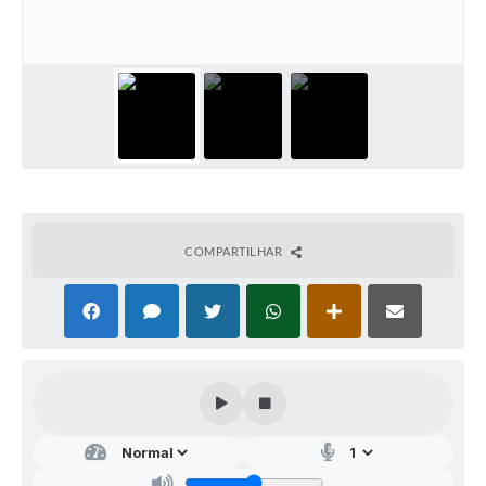
Audiências Públicas
Arquivos para Download
Galeria de Vídeos
Gabinetes e Secretarias
Contas Públicas
Editais
COMPARTILHAR
Links
Serviços Online
Telefones Úteis
Agenda
Notícias
Contato