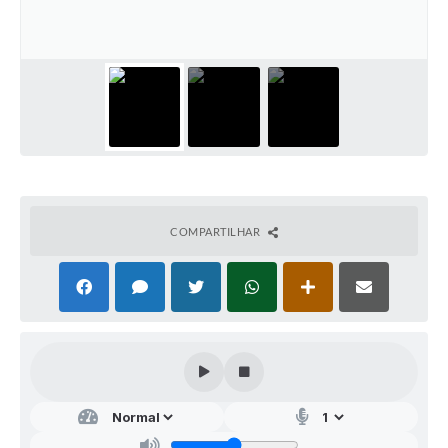
Audiências Públicas
Arquivos para Download
Galeria de Vídeos
Gabinetes e Secretarias
Contas Públicas
Editais
COMPARTILHAR
Links
Serviços Online
Telefones Úteis
Agenda
Notícias
Contato