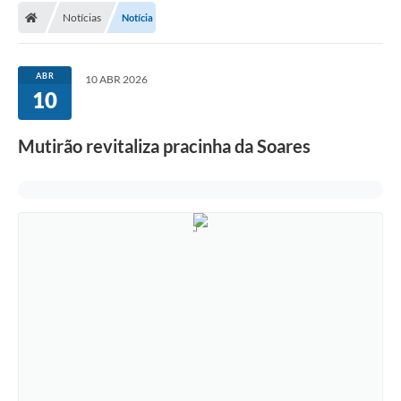
Notícias
Notícia
Conselhos Municipais
Carta de Serviços
ABR
10 ABR 2026
Serviços on-line
10
Diário Oficial
Mutirão revitaliza pracinha da Soares
Turismo
Coleta seletiva - Informações
Eventos
Legislação
Galeria de Fotos
A Nossa Cidade
A Prefeitura