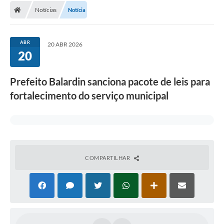
Notícias
Notícia
Conselhos Municipais
Carta de Serviços
ABR
20 ABR 2026
Serviços on-line
20
Diário Oficial
Prefeito Balardin sanciona pacote de leis para
Turismo
fortalecimento do serviço municipal
Coleta seletiva - Informações
Eventos
Legislação
COMPARTILHAR
Galeria de Fotos
A Nossa Cidade
A Prefeitura