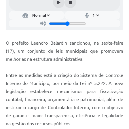
Audiências Públicas
Arquivos para Download
Galeria de Vídeos
Gabinetes e Secretarias
O prefeito Leandro Balardin sancionou, na sexta-feira
Contas Públicas
(17), um conjunto de leis municipais que promovem
melhorias na estrutura administrativa.
Editais
Links
Entre as medidas está a criação do Sistema de Controle
Serviços Online
Interno do Município, por meio da Lei nº 5.222. A nova
legislação estabelece mecanismos para fiscalização
Telefones Úteis
contábil, financeira, orçamentária e patrimonial, além de
Agenda
instituir o cargo de Controlador Interno, com o objetivo
de garantir maior transparência, eficiência e legalidade
Notícias
na gestão dos recursos públicos.
Contato