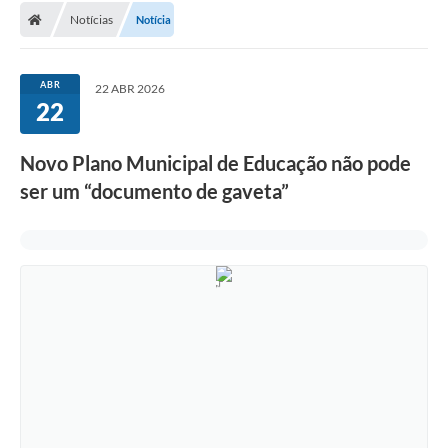
Notícias
Notícia
Conselhos Municipais
Carta de Serviços
ABR
22 ABR 2026
Serviços on-line
22
Diário Oficial
Novo Plano Municipal de Educação não pode
Turismo
ser um “documento de gaveta”
Coleta seletiva - Informações
Eventos
Legislação
Galeria de Fotos
A Nossa Cidade
A Prefeitura