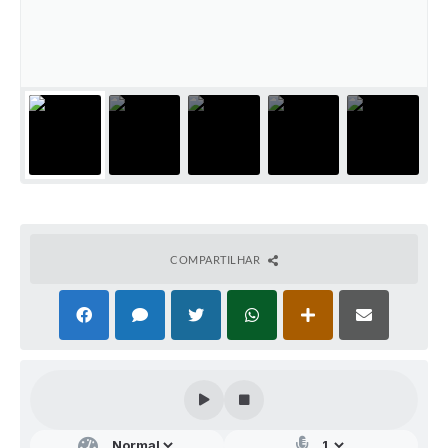
Audiências Públicas
Arquivos para Download
Galeria de Vídeos
Gabinetes e Secretarias
Contas Públicas
Editais
Links
COMPARTILHAR
Serviços Online
Telefones Úteis
Agenda
Notícias
Contato