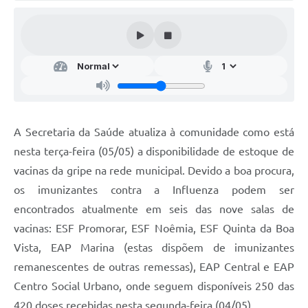
Audiências Públicas
Arquivos para Download
Galeria de Vídeos
Gabinetes e Secretarias
Contas Públicas
A Secretaria da Saúde atualiza à comunidade como está
Editais
nesta terça-feira (05/05) a disponibilidade de estoque de
vacinas da gripe na rede municipal. Devido a boa procura,
Links
os imunizantes contra a Influenza podem ser
Serviços Online
encontrados atualmente em seis das nove salas de
Telefones Úteis
vacinas: ESF Promorar, ESF Noêmia, ESF Quinta da Boa
Vista, EAP Marina (estas dispõem de imunizantes
Agenda
remanescentes de outras remessas), EAP Central e EAP
Notícias
Centro Social Urbano, onde seguem disponíveis 250 das
Contato
420 doses recebidas nesta segunda-feira (04/05).