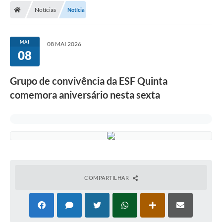
Notícias
Notícia
Conselhos Municipais
Carta de Serviços
MAI
08 MAI 2026
Serviços on-line
08
Diário Oficial
Grupo de convivência da ESF Quinta
Turismo
comemora aniversário nesta sexta
Coleta seletiva - Informações
Eventos
Legislação
Galeria de Fotos
COMPARTILHAR
A Nossa Cidade
A Prefeitura