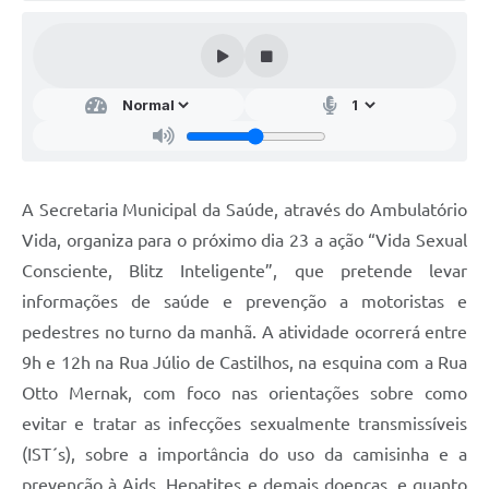
Audiências Públicas
Arquivos para Download
Galeria de Vídeos
Gabinetes e Secretarias
Contas Públicas
A Secretaria Municipal da Saúde, através do Ambulatório
Editais
Vida, organiza para o próximo dia 23 a ação “Vida Sexual
Consciente, Blitz Inteligente”, que pretende levar
Links
informações de saúde e prevenção a motoristas e
Serviços Online
pedestres no turno da manhã. A atividade ocorrerá entre
Telefones Úteis
9h e 12h na Rua Júlio de Castilhos, na esquina com a Rua
Otto Mernak, com foco nas orientações sobre como
Agenda
evitar e tratar as infecções sexualmente transmissíveis
Notícias
(IST´s), sobre a importância do uso da camisinha e a
Contato
prevenção à Aids, Hepatites e demais doenças, e quanto