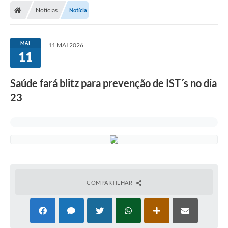
Notícias
Notícia
Conselhos Municipais
Carta de Serviços
MAI
11 MAI 2026
Serviços on-line
11
Diário Oficial
Saúde fará blitz para prevenção de IST´s no dia
Turismo
23
Coleta seletiva - Informações
Eventos
Legislação
Galeria de Fotos
COMPARTILHAR
A Nossa Cidade
A Prefeitura