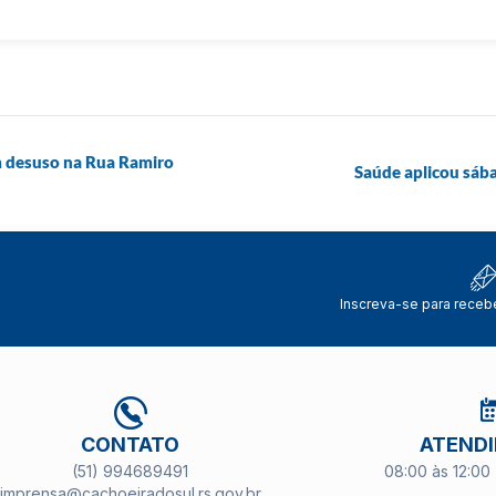
em desuso na Rua Ramiro
Saúde aplicou sáb
Inscreva-se para receb
CONTATO
ATEND
(51) 994689491
08:00 às 12:00 
imprensa@cachoeiradosul.rs.gov.br