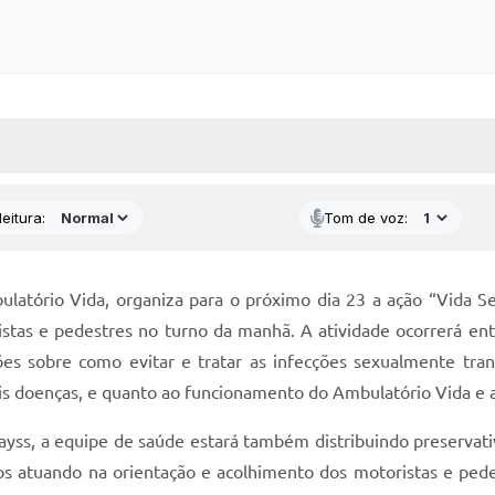
 MÍDIAS
RECEBA NOTÍCIAS
eitura:
Tom de voz:
latório Vida, organiza para o próximo dia 23 a ação “Vida Se
stas e pedestres no turno da manhã. A atividade ocorrerá entr
s sobre como evitar e tratar as infecções sexualmente transm
is doenças, e quanto ao funcionamento do Ambulatório Vida e a
yss, a equipe de saúde estará também distribuindo preservativ
emos atuando na orientação e acolhimento dos motoristas e ped