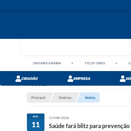
ORGANOGRAMA
TELEFONES
C
CIDADÃO
EMPRESA
SE
Notícias
Principal
Notícias
Notícia
MAI
11 MAI 2026
11
Saúde fará blitz para prevenção 