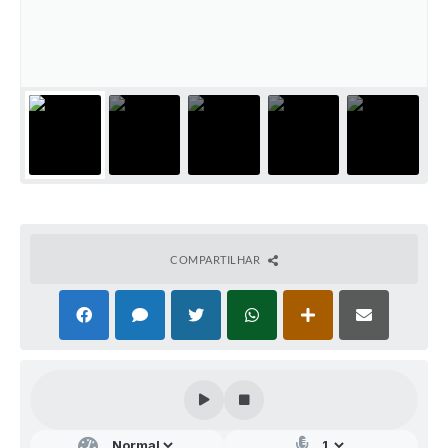
Audiências Públicas
Arquivos para Download
Galeria de Vídeos
Gabinetes e Secretarias
Contas Públicas
Editais
Links
COMPARTILHAR
Serviços Online
Telefones Úteis
Agenda
Notícias
Contato