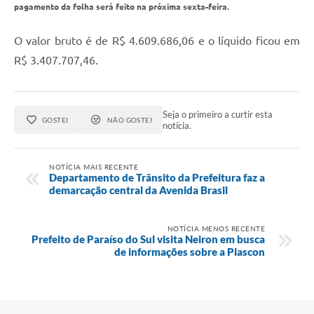
pagamento da folha será feito na próxima sexta-feira.
Audiências Públicas
Arquivos para Download
O valor bruto é de R$ 4.609.686,06 e o líquido ficou em
R$ 3.407.707,46.
Galeria de Vídeos
Gabinetes e Secretarias
Seja o primeiro a curtir esta
Contas Públicas
GOSTEI
NÃO GOSTEI
notícia.
Editais
NOTÍCIA MAIS RECENTE
Links
Departamento de Trânsito da Prefeitura faz a
demarcação central da Avenida Brasil
Serviços Online
Telefones Úteis
NOTÍCIA MENOS RECENTE
Prefeito de Paraíso do Sul visita Neiron em busca
de informações sobre a Piascon
Agenda
Notícias
Contato