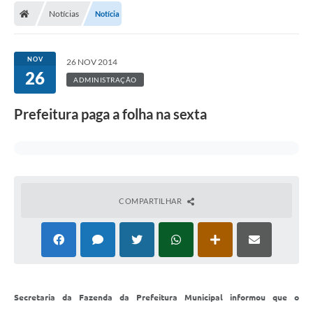
Notícias
Notícia
Conselhos Municipais
Carta de Serviços
NOV
26 NOV 2014
Serviços on-line
26
ADMINISTRAÇÃO
Diário Oficial
Prefeitura paga a folha na sexta
Turismo
Coleta seletiva - Informações
Eventos
COMPARTILHAR
Legislação
Galeria de Fotos
A Nossa Cidade
A Prefeitura
Secretaria da Fazenda da Prefeitura Municipal informou que o