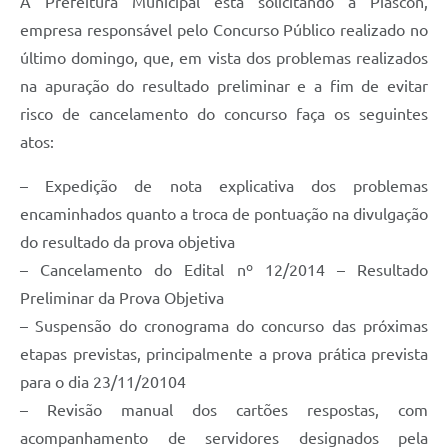
A Prefeitura Municipal está solicitando à Piascon,
Audiências Públicas
empresa responsável pelo Concurso Público realizado no
Arquivos para Download
último domingo, que, em vista dos problemas realizados
na apuração do resultado preliminar e a fim de evitar
Galeria de Vídeos
risco de cancelamento do concurso faça os seguintes
Gabinetes e Secretarias
atos:
Contas Públicas
– Expedição de nota explicativa dos problemas
Editais
encaminhados quanto a troca de pontuação na divulgação
do resultado da prova objetiva
Links
– Cancelamento do Edital nº 12/2014 – Resultado
Serviços Online
Preliminar da Prova Objetiva
– Suspensão do cronograma do concurso das próximas
Telefones Úteis
etapas previstas, principalmente a prova prática prevista
Agenda
para o dia 23/11/20104
Notícias
– Revisão manual dos cartões respostas, com
acompanhamento de servidores designados pela
Contato