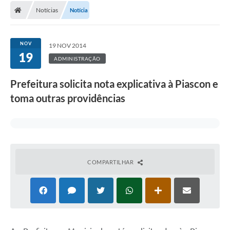
Notícias
Notícia
Conselhos Municipais
Carta de Serviços
NOV
19 NOV 2014
Serviços on-line
19
ADMINISTRAÇÃO
Diário Oficial
Prefeitura solicita nota explicativa à Piascon e
Turismo
toma outras providências
Coleta seletiva - Informações
Eventos
Legislação
COMPARTILHAR
Galeria de Fotos
A Nossa Cidade
A Prefeitura