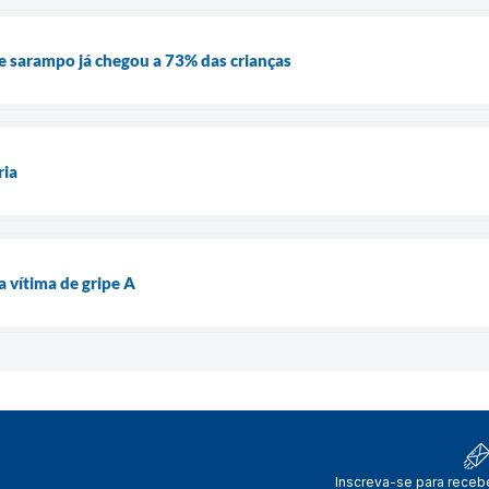
e sarampo já chegou a 73% das crianças
ria
a vítima de gripe A
Inscreva-se para receb