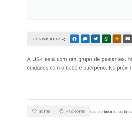
COMPARTILHAR
FACEBOOK
MESSENGER
TWITTER
WHATSAPP
OUTRAS
A US4 está com um grupo de gestantes. Nes
cuidados com o bebê e puerpério. No próxim
Seja o primeiro a curtir es
GOSTEI
NÃO GOSTEI