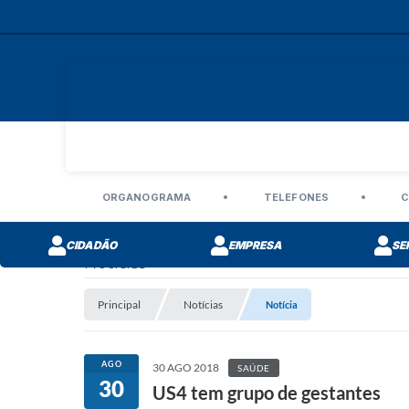
ORGANOGRAMA
TELEFONES
C
CIDADÃO
EMPRESA
SE
Notícias
Principal
Notícias
Notícia
AGO
30 AGO 2018
SAÚDE
30
US4 tem grupo de gestantes