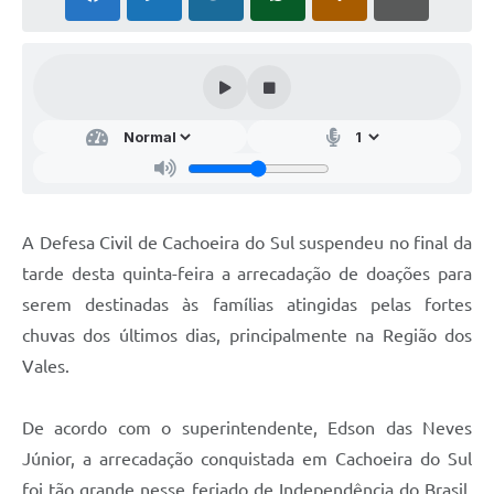
Audiências Públicas
Arquivos para Download
Galeria de Vídeos
Gabinetes e Secretarias
Contas Públicas
Editais
A Defesa Civil de Cachoeira do Sul suspendeu no final da
tarde desta quinta-feira a arrecadação de doações para
Links
serem destinadas às famílias atingidas pelas fortes
Serviços Online
chuvas dos últimos dias, principalmente na Região dos
Telefones Úteis
Vales.
Agenda
De acordo com o superintendente, Edson das Neves
Notícias
Júnior, a arrecadação conquistada em Cachoeira do Sul
Contato
foi tão grande nesse feriado de Independência do Brasil,