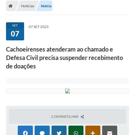
Notícias
Notícia
Conselhos Municipais
Carta de Serviços
SET
07 SET 2023
Serviços on-line
07
Diário Oficial
Cachoeirenses atenderam ao chamado e
Turismo
Defesa Civil precisa suspender recebimento
de doações
Coleta seletiva - Informações
Eventos
Legislação
Galeria de Fotos
A Nossa Cidade
COMPARTILHAR
A Prefeitura