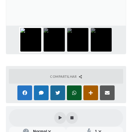
Audiências Públicas
Arquivos para Download
Galeria de Vídeos
Gabinetes e Secretarias
Contas Públicas
Editais
Links
COMPARTILHAR
Serviços Online
Telefones Úteis
Agenda
Notícias
Contato