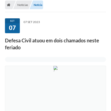
Notícias
Notícia
Conselhos Municipais
Carta de Serviços
SET
07 SET 2023
Serviços on-line
07
Diário Oficial
Defesa Civil atuou em dois chamados neste
Turismo
feriado
Coleta seletiva - Informações
Eventos
Legislação
Galeria de Fotos
A Nossa Cidade
A Prefeitura