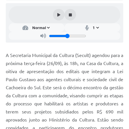
Audiências Públicas
Arquivos para Download
Galeria de Vídeos
Gabinetes e Secretarias
Contas Públicas
A Secretaria Municipal da Cultura (Secult) agendou para a
Editais
próxima terça-feira (26/09), às 18h, na Casa da Cultura, a
oitiva de apresentação dos editais que integram a Lei
Links
Paulo Gustavo aos agentes culturais e sociedade civil de
Serviços Online
Cachoeira do Sul. Este será o décimo encontro da gestão
Telefones Úteis
da Cultura com a comunidade, visando cumprir as etapas
do processo que habilitará os artistas e produtores a
Agenda
terem seus projetos subsidiados pelos R$ 690 mil
Notícias
aprovados junto ao Ministério da Cultura. Estão sendo
Contato
convidados a participarem do encontro produtores