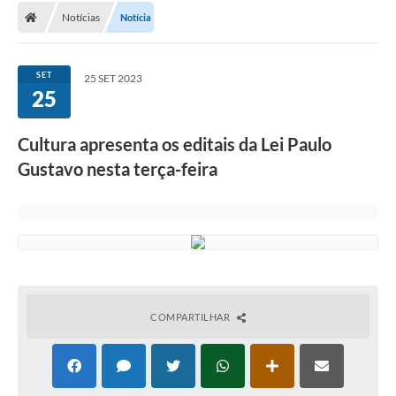
Notícias
Notícia
Conselhos Municipais
Carta de Serviços
SET
25 SET 2023
Serviços on-line
25
Diário Oficial
Cultura apresenta os editais da Lei Paulo
Turismo
Gustavo nesta terça-feira
Coleta seletiva - Informações
Eventos
Legislação
Galeria de Fotos
COMPARTILHAR
A Nossa Cidade
A Prefeitura