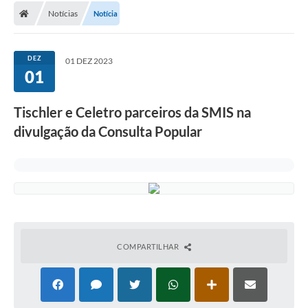
Notícias
Notícia
Conselhos Municipais
Carta de Serviços
DEZ
01 DEZ 2023
Serviços on-line
01
Diário Oficial
Tischler e Celetro parceiros da SMIS na
Turismo
divulgação da Consulta Popular
Coleta seletiva - Informações
Eventos
Legislação
Galeria de Fotos
COMPARTILHAR
A Nossa Cidade
A Prefeitura