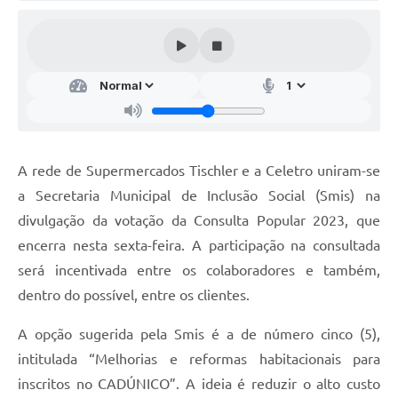
Audiências Públicas
Arquivos para Download
Galeria de Vídeos
Gabinetes e Secretarias
Contas Públicas
A rede de Supermercados Tischler e a Celetro uniram-se
Editais
a Secretaria Municipal de Inclusão Social (Smis) na
divulgação da votação da Consulta Popular 2023, que
Links
encerra nesta sexta-feira. A participação na consultada
Serviços Online
será incentivada entre os colaboradores e também,
Telefones Úteis
dentro do possível, entre os clientes.
Agenda
A opção sugerida pela Smis é a de número cinco (5),
intitulada “Melhorias e reformas habitacionais para
Notícias
inscritos no CADÚNICO”. A ideia é reduzir o alto custo
Contato