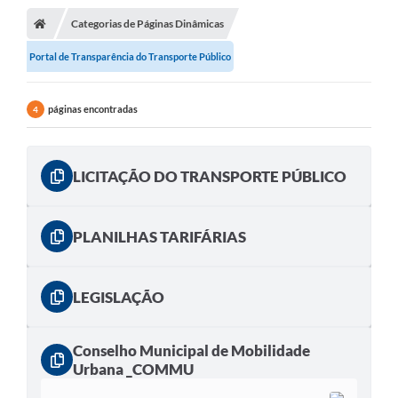
Conselhos Municipais
Categorias de Páginas Dinâmicas
Portal de Transparência do Transporte Público
Carta de Serviços
Serviços on-line
páginas encontradas
4
Diário Oficial
Turismo
LICITAÇÃO DO TRANSPORTE PÚBLICO
Coleta seletiva - Informações
Eventos
PLANILHAS TARIFÁRIAS
Legislação
LEGISLAÇÃO
Galeria de Fotos
A Nossa Cidade
Conselho Municipal de Mobilidade
Urbana _COMMU
A Prefeitura