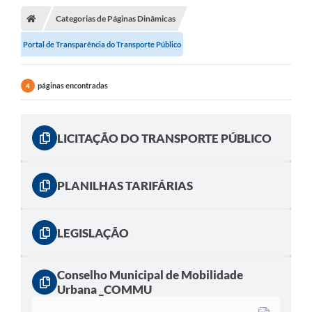
Conselhos Municipais
Categorias de Páginas Dinâmicas
Portal de Transparência do Transporte Público
Carta de Serviços
Serviços on-line
páginas encontradas
4
Diário Oficial
Turismo
LICITAÇÃO DO TRANSPORTE PÚBLICO
Coleta seletiva - Informações
Eventos
PLANILHAS TARIFÁRIAS
Legislação
LEGISLAÇÃO
Galeria de Fotos
A Nossa Cidade
Conselho Municipal de Mobilidade
Urbana _COMMU
A Prefeitura