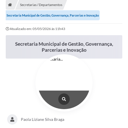
Secretarias / Departamentos
Conselhos Municipais
Secretaria Municipal de Gestão, Governança, Parcerias e Inovação
Carta de Serviços
Atualizado em: 05/05/2026 às 11h43
Serviços on-line
Diário Oficial
Secretaria Municipal de Gestão, Governança,
Parcerias e Inovação
Turismo
Coleta seletiva - Informações
Eventos
Legislação
Galeria de Fotos
A Nossa Cidade
Paola Liziane Silva Braga
A Prefeitura