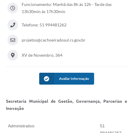
Audiências Públicas
Funcionamento: Manhã das 8h às 12h - Tarde das
13h30min às 17h30min
Arquivos para Download
Telefone: 51 994481262
Galeria de Vídeos
Gabinetes e Secretarias
projetos@cachoeiradosul.rs.gov.br
Contas Públicas
XV de Novembro, 364
Editais
Links
Avaliar Informação
Serviços Online
Telefones Úteis
Secretaria Municipal de Gestão, Governança, Parcerias e
Agenda
Inovação
Notícias
Administrativo
51
Contato