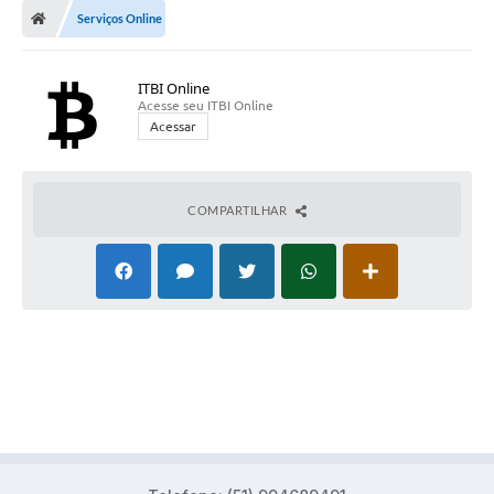
Serviços Online
Conselhos Municipais
Carta de Serviços
ITBI Online
Acesse seu ITBI Online
Serviços on-line
Acessar
Diário Oficial
Turismo
COMPARTILHAR
Coleta seletiva - Informações
Eventos
Legislação
Galeria de Fotos
A Nossa Cidade
A Prefeitura