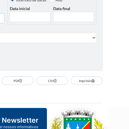
Intervalo de datas
Ano
Data inicial
Data final
PDF
CSV
Imprimir
er nossos informativos