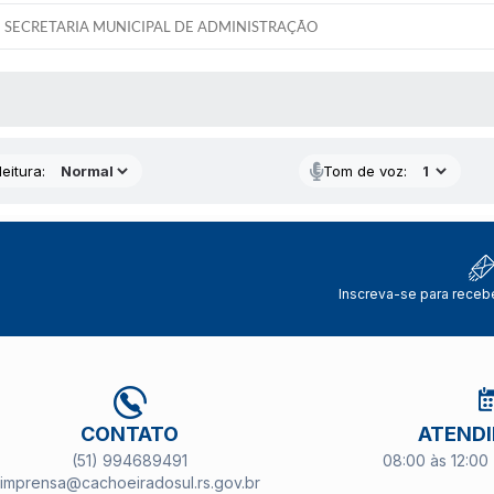
SECRETARIA MUNICIPAL DE ADMINISTRAÇÃO
 MÍDIAS
eitura:
Tom de voz:
Inscreva-se para receb
CONTATO
ATEND
(51) 994689491
08:00 às 12:00 
imprensa@cachoeiradosul.rs.gov.br