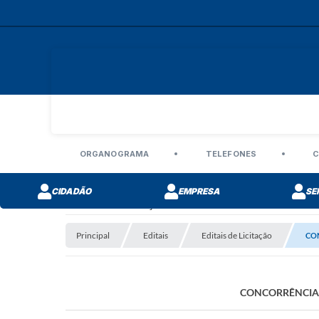
ORGANOGRAMA
TELEFONES
C
CIDADÃO
EMPRESA
SE
Editais de Licitação
Principal
Editais
Editais de Licitação
CON
CONCORRÊNCIA 