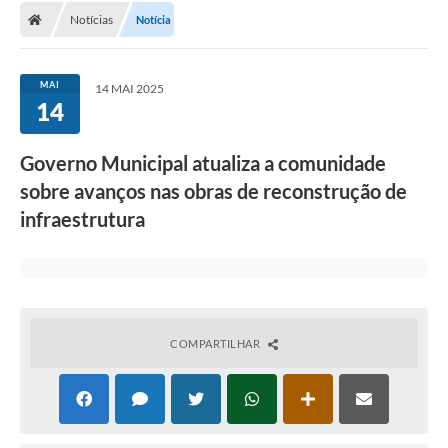
Notícias
Notícia
Conselhos Municipais
Carta de Serviços
MAI
14 MAI 2025
Serviços on-line
14
Diário Oficial
Governo Municipal atualiza a comunidade
Turismo
sobre avanços nas obras de reconstrução de
infraestrutura
Coleta seletiva - Informações
Eventos
Legislação
Galeria de Fotos
COMPARTILHAR
A Nossa Cidade
A Prefeitura