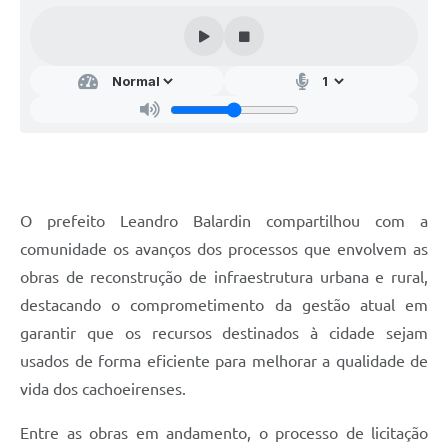
Audiências Públicas
Arquivos para Download
Galeria de Vídeos
Gabinetes e Secretarias
Contas Públicas
Editais
O prefeito Leandro Balardin compartilhou com a
Links
comunidade os avanços dos processos que envolvem as
obras de reconstrução de infraestrutura urbana e rural,
Serviços Online
destacando o comprometimento da gestão atual em
Telefones Úteis
garantir que os recursos destinados à cidade sejam
usados de forma eficiente para melhorar a qualidade de
Agenda
vida dos cachoeirenses.
Notícias
Entre as obras em andamento, o processo de licitação
Contato