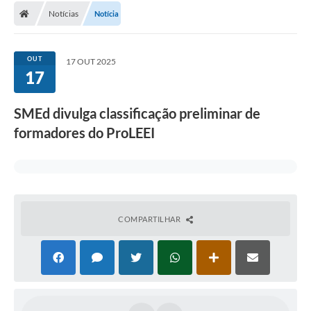
Notícias
Notícia
Conselhos Municipais
Carta de Serviços
OUT
17 OUT 2025
Serviços on-line
17
Diário Oficial
SMEd divulga classificação preliminar de
Turismo
formadores do ProLEEI
Coleta seletiva - Informações
Eventos
Legislação
COMPARTILHAR
Galeria de Fotos
A Nossa Cidade
A Prefeitura