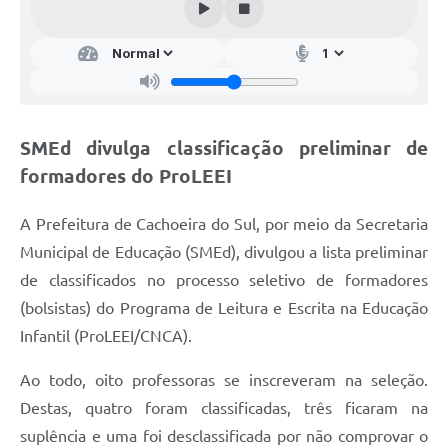
Audiências Públicas
Arquivos para Download
Galeria de Vídeos
Gabinetes e Secretarias
SMEd divulga classificação preliminar de
Contas Públicas
formadores do ProLEEI
Editais
A Prefeitura de Cachoeira do Sul, por meio da Secretaria
Links
Municipal de Educação (SMEd), divulgou a lista preliminar
de classificados no processo seletivo de formadores
Serviços Online
(bolsistas) do Programa de Leitura e Escrita na Educação
Telefones Úteis
Infantil (ProLEEI/CNCA).
Agenda
Ao todo, oito professoras se inscreveram na seleção.
Notícias
Destas, quatro foram classificadas, três ficaram na
suplência e uma foi desclassificada por não comprovar o
Contato