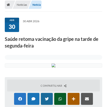
Notícias
Notícia
Conselhos Municipais
Carta de Serviços
ABR
30 ABR 2026
Serviços on-line
30
Diário Oficial
Saúde retoma vacinação da gripe na tarde de
Turismo
segunda-feira
Coleta seletiva - Informações
Eventos
Legislação
Galeria de Fotos
COMPARTILHAR
A Nossa Cidade
A Prefeitura