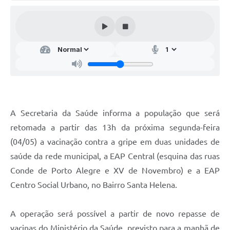
Audiências Públicas
Arquivos para Download
Galeria de Vídeos
Gabinetes e Secretarias
Contas Públicas
Editais
A Secretaria da Saúde informa a população que será
retomada a partir das 13h da próxima segunda-feira
Links
(04/05) a vacinação contra a gripe em duas unidades de
Serviços Online
saúde da rede municipal, a EAP Central (esquina das ruas
Telefones Úteis
Conde de Porto Alegre e XV de Novembro) e a EAP
Centro Social Urbano, no Bairro Santa Helena.
Agenda
Notícias
A operação será possível a partir de novo repasse de
Contato
vacinas do Ministério da Saúde, previsto para a manhã de