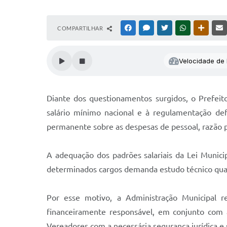
COMPARTILHAR
FACEBOOK
MESSENGER
TWITTER
WHATSAPP
OUTRAS
Velocidade de l
Diante dos questionamentos surgidos, o Prefeit
salário mínimo nacional e à regulamentação def
permanente sobre as despesas de pessoal, razão p
A adequação dos padrões salariais da Lei Munici
determinados cargos demanda estudo técnico quan
Por esse motivo, a Administração Municipal 
financeiramente responsável, em conjunto com 
Vereadores com a necessária segurança jurídica e s