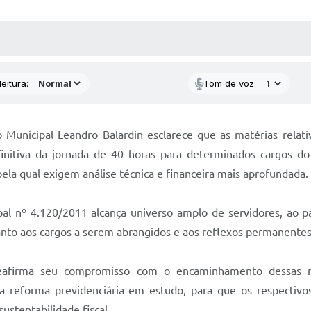
 MÍDIAS
RECEBA NOTÍCIAS
eitura:
Tom de voz:
o Municipal Leandro Balardin esclarece que as matérias rela
initiva da jornada de 40 horas para determinados cargos d
ela qual exigem análise técnica e financeira mais aprofundada.
pal nº 4.120/2011 alcança universo amplo de servidores, ao p
to aos cargos a serem abrangidos e aos reflexos permanentes s
reafirma seu compromisso com o encaminhamento dessas m
a reforma previdenciária em estudo, para que os respectivo
ustentabilidade fiscal.