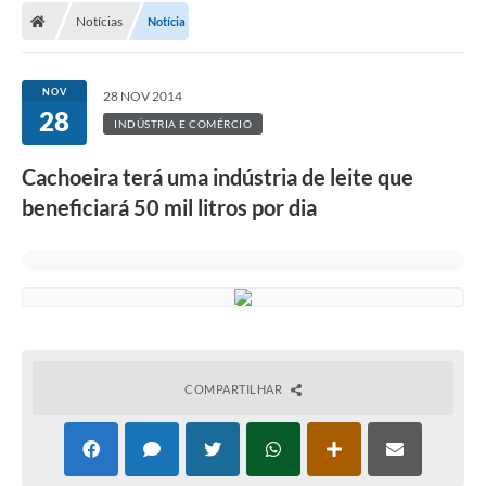
Notícias
Notícia
Conselhos Municipais
Carta de Serviços
NOV
28 NOV 2014
Serviços on-line
28
INDÚSTRIA E COMÉRCIO
Diário Oficial
Cachoeira terá uma indústria de leite que
Turismo
beneficiará 50 mil litros por dia
Coleta seletiva - Informações
Eventos
Legislação
Galeria de Fotos
COMPARTILHAR
A Nossa Cidade
A Prefeitura