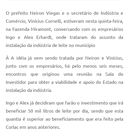
Audiências Públicas
O prefeito Neiron Viegas e o secretário de Indústria e
Arquivos para Download
Comércio, Vinícius Cornelli, estiveram nesta quinta-feira,
Galeria de Vídeos
na Fazenda Miramont, conversando com os empresários
Ingo e Alex Erhardt, onde trataram do assunto da
Gabinetes e Secretarias
instalação da indústria de leite no município
Contas Públicas
Â A idéia já vem sendo tratada por Neiron e Vinícius,
Editais
junto com os empresários, há pelo menos seis meses,
Links
encontros que originou uma reunião na Sala do
Investidor para obter a viabilidade e apoio do Estado na
Serviços Online
instalação da indústria.
Telefones Úteis
Ingo e Alex já decidiram que farão o investimento que irá
Agenda
beneficiar 50 mil litros de leite por dia, sendo que esta
Notícias
quantia é superior ao beneficiamento que era feito pela
Corlac em anos anteriores.
Contato