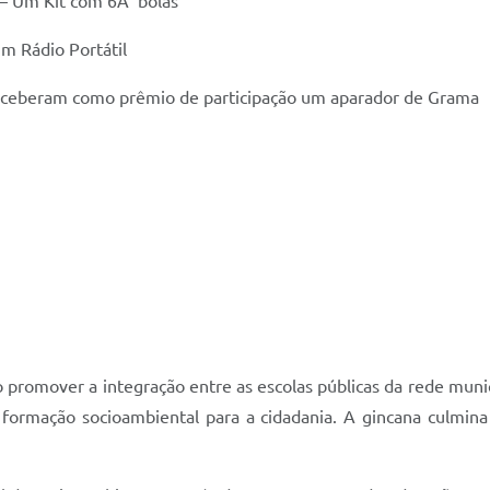
– Um Kit com 6Â bolas
 Rádio Portátil
receberam como prêmio de participação um aparador de Grama
promover a integração entre as escolas públicas da rede munic
a formação socioambiental para a cidadania. A gincana culmina