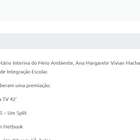
 MÍDIAS
RECEBA NOTÍCIAS
tário Interina do Meio Ambiente, Ana Margarete Vivian Macha
de Integração Escolar.
ceberam uma premiação.
 TV 42’
 – Um Split
Um Netbook