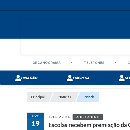
ORGANOGRAMA
TELEFONES
C
CIDADÃO
EMPRESA
SE
Notícias
Principal
Notícias
Notícia
NOV
19 NOV 2014
MEIO AMBIENTE
19
Escolas recebem premiação da G