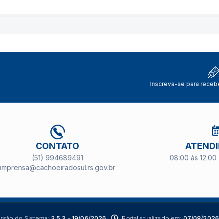
Inscreva-se para receb
CONTATO
ATEND
(51) 994689491
08:00 às 12:00 
imprensa@cachoeiradosul.rs.gov.br
rsão do Sistema:
3.5.3 - 19/06/2026
Portal atualizado em:
07/08/2026